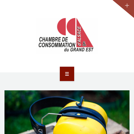
JURIDIQUE
LA CCA-GE
NOS ACTIONS
CONTACT
ACCUEIL
ACTUALITÉS
JURIDIQUE
LA CCA-GE