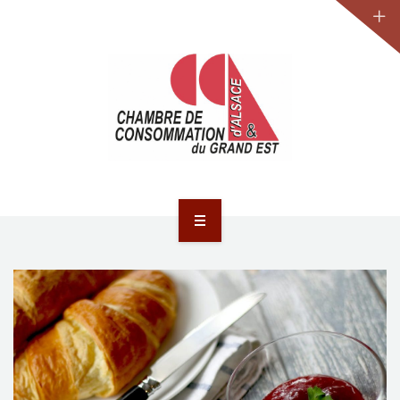
JURIDIQUE
LA CCA-GE
NOS ACTIONS
CONTACT
ACCUEIL
ACTUALITÉS
JURIDIQUE
LA CCA-GE