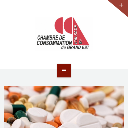
JURIDIQUE
LA CCA-GE
NOS ACTIONS
CONTACT
ACCUEIL
ACTUALITÉS
JURIDIQUE
LA CCA-GE