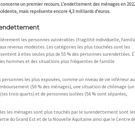
concerne un premier recours
. L’endettement des
ménages en 202
écédente, mais représente encore 4,3
milliards d’euros.
urendettement
èrement les personnes vulnérables (fragilité individuelle, familia
aux revenus modestes. Les catégories les plus touchées sont les
ésentent
à elles seules
plus de
55
% des personnes surendettées.
E
 des hommes et des situations plus
fréquentes de famille
x personnes
les plus exposées, comme un niveau de vie inférieur au
remboursement (50
% des ménages), une situation de chômage (un
 (les
trois quarts) et de personnes isolées (
56
% sont séparées,
lles les ménages sont plus touchés par le surendettement sont le
tie du Grand Est et de la Nouvelle Aquitaine ainsi que le
C
entre de