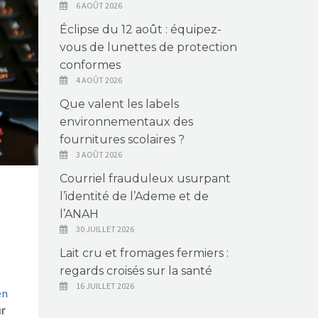
6 AOÛT 2026
Éclipse du 12 août : équipez-
vous de lunettes de protection
conformes
4 AOÛT 2026
Que valent les labels
environnementaux des
fournitures scolaires ?
3 AOÛT 2026
Courriel frauduleux usurpant
l’identité de l’Ademe et de
l’ANAH
30 JUILLET 2026
Lait cru et fromages fermiers :
regards croisés sur la santé
16 JUILLET 2026
en
ur