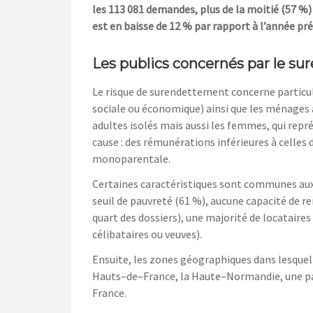
les 113
0
81
demandes
, plus de la moitié (57
%)
est en baisse de 12
% par
rapport à l’année pr
Les publics concernés par le s
Le risque de surendettement concerne particuli
sociale o
u économique)
ainsi que les ménages 
adultes isolés mais aussi les f
emmes, qui repr
cause
: des rémunérations inférieures à celles
monoparentale.
Certaines caractéristiques sont communes au
seuil de pauvreté (61
%),
aucune capacité de 
quart des dossiers), une majorité de locataires
célibataires ou veuves).
Ensuite
, les zones géographiques dans lesque
H
aut
s
–
de
–
France, la Haute
–
Normandie, une par
France.