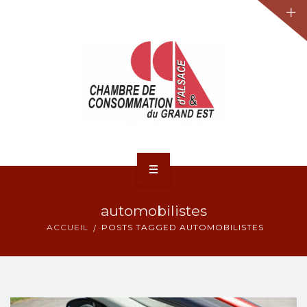
JURIDIQUE
LA CCA-GE
NOS ACTIONS
CONTACT
ACCUEIL
automobilistes
ACTUALITÉS
ACCUEIL
POSTS TAGGED AUTOMOBILISTES
JURIDIQUE
LA CCA-GE