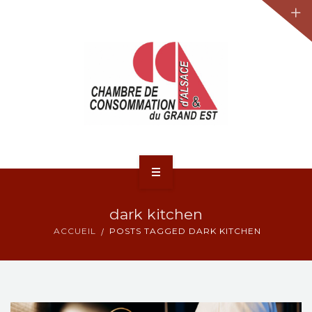
JURIDIQUE
LA CCA-GE
NOS ACTIONS
CONTACT
ACCUEIL
dark kitchen
ACTUALITÉS
ACCUEIL
POSTS TAGGED DARK KITCHEN
JURIDIQUE
LA CCA-GE