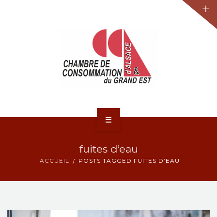
JURIDIQUE
LA CCA-GE
NOS ACTIONS
CONTACT
ACCUEIL
fuites d’eau
ACTUALITÉS
ACCUEIL
POSTS TAGGED FUITES D’EAU
JURIDIQUE
LA CCA-GE