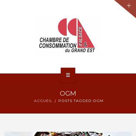
JURIDIQUE
LA CCA-GE
NOS ACTIONS
CONTACT
ACCUEIL
OGM
ACTUALITÉS
ACCUEIL
POSTS TAGGED OGM
JURIDIQUE
LA CCA-GE