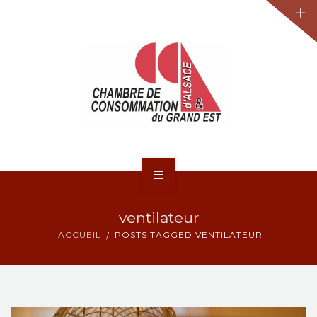
JURIDIQUE
LA CCA-GE
NOS ACTIONS
CONTACT
ACCUEIL
ventilateur
ACTUALITÉS
ACCUEIL
POSTS TAGGED VENTILATEUR
JURIDIQUE
LA CCA-GE