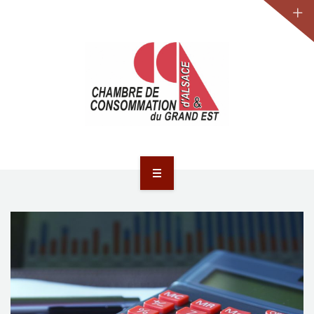
JURIDIQUE
LA CCA-GE
NOS ACTIONS
CONTACT
ACCUEIL
ACTUALITÉS
JURIDIQUE
LA CCA-GE