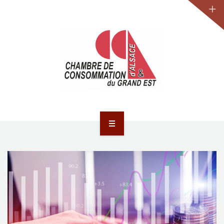
JURIDIQUE
LA CCA-GE
NOS ACTIONS
CONTACT
ACCUEIL
ACTUALITÉS
JURIDIQUE
LA CCA-GE