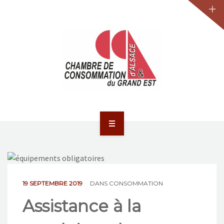
JURIDIQUE
LA CCA-GE
NOS ACTIONS
CONTACT
ACCUEIL
ACTUALITÉS
JURIDIQUE
19 SEPTEMBRE 2019
DANS
CONSOMMATION
Assistance à la
LA CCA-GE