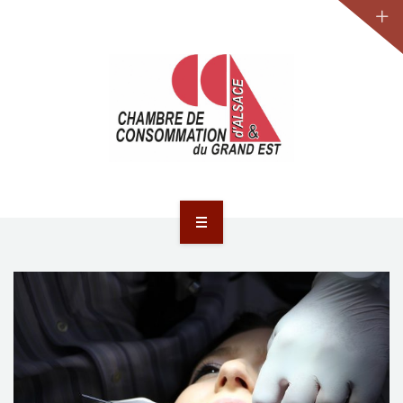
JURIDIQUE
LA CCA-GE
NOS ACTIONS
CONTACT
ACCUEIL
ACTUALITÉS
JURIDIQUE
LA CCA-GE