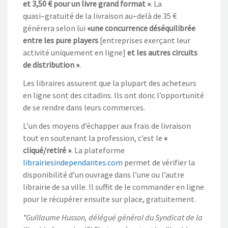
et 3,
50 € pour
un livre grand format
»
. La
quasi
–
gratuité de la livraison au
–
delà de 35
€
générer
a
selon lui
«
une concurrence
déséquilibrée
entre les pure players
[
entreprise
s
exerçant
leur
activité uniquement en ligne
]
et les autres circuits
de distribution
»
.
Les libraires assurent que la plupart des acheteurs
en ligne son
t des citadins. Ils ont donc l’opportunité
de se rendre dans leurs commerces.
L’un
des moyens d’échapper aux frais de livraison
tout en soutenant la profession
, c’est le
«
cliqué/retiré
»
. La plateforme
librairiesindependantes.com
permet de vérifier la
disponibilité d’un ouvrage dans l’une ou l’autre
librairie de
sa ville. Il suffit de le commander en ligne
pour le récupérer ensuite sur place, gratuitement.
*Guillaume Husson, délégué général du Syndicat de la