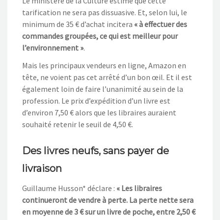
Le ministère de la Culture estime que cette
tarification ne sera pas dissuasive
. Et, selon lui, le
minimum de 35
€ d’achat incitera
«
à effectuer des
commandes groupées, ce qui est meilleur pour
l’environnement
»
.
Mais l
es principaux vendeurs en ligne, Amazon
en
tête
, ne voient pas cet arrêté d’un bon œil. Et il est
également loin de
faire l’unanimité
au sein de la
profession. Le prix d’expédition d’un livre est
d’environ 7,50
€
alors que l
es libraires auraient
souhaité retenir le seuil de 4,50
€
.
Des livres neufs, sans payer de
livraison
Guillaume Husson*
déclare
:
«
Les libraires
continueront de vendre à perte. La perte nette sera
en moyenne de 3 € sur un livre de poche, entre 2,50 €