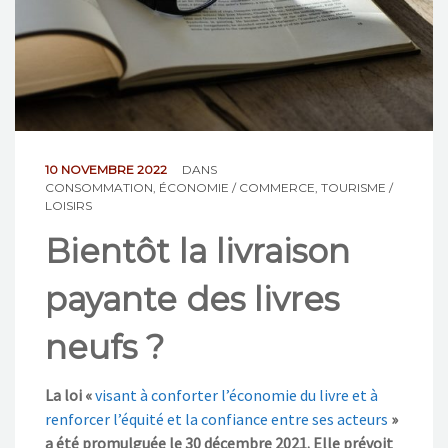
NOS ACTIONS
CONTACT
10 NOVEMBRE 2022
DANS
CONSOMMATION
,
ÉCONOMIE / COMMERCE
,
TOURISME /
LOISIRS
Bientôt la livraison
payante des livres
neufs ?
La
loi «
v
isant à conforter l’économie du livre et à
renforcer l’équité et la confiance entre ses acteurs
»
a été promulguée le 30 décembre 2021. Elle
prévoit