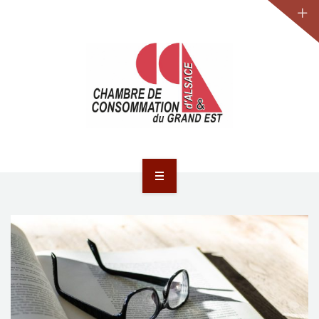
JURIDIQUE
LA CCA-GE
NOS ACTIONS
CONTACT
ACCUEIL
ACTUALITÉS
JURIDIQUE
LA CCA-GE