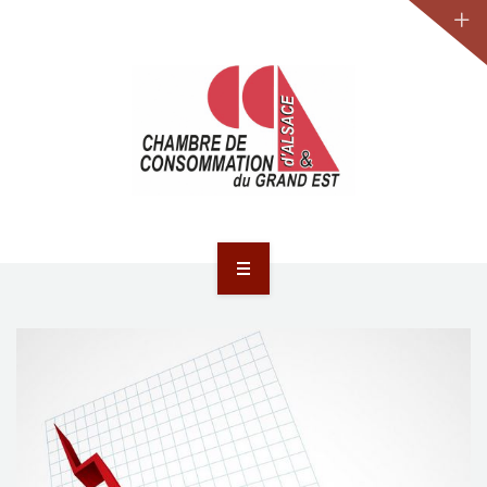
JURIDIQUE
LA CCA-GE
NOS ACTIONS
CONTACT
ACCUEIL
ACTUALITÉS
JURIDIQUE
LA CCA-GE