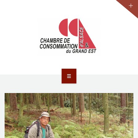
JURIDIQUE
LA CCA-GE
NOS ACTIONS
CONTACT
ACCUEIL
ACTUALITÉS
JURIDIQUE
LA CCA-GE