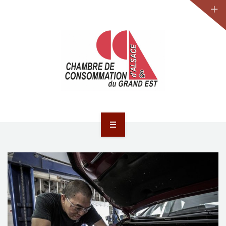
JURIDIQUE
LA CCA-GE
NOS ACTIONS
CONTACT
ACCUEIL
ACTUALITÉS
JURIDIQUE
LA CCA-GE