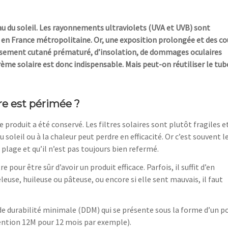
eau du soleil. Les rayonnements ultraviolets (UVA et UVB) sont
t en France métropolitaine. Or, une exposition prolongée et des c
llissement cutané prématuré, d’insolation, de dommages oculaires
crème solaire est donc indispensable. Mais peut-on réutiliser le tub
re est périmée ?
 produit a été conservé. Les filtres solaires sont plutôt fragiles e
oleil ou à la chaleur peut perdre en efficacité. Or c’est souvent l
a plage et qu’il n’est pas toujours bien refermé.
 pour être sûr d’avoir un produit efficace. Parfois, il suffit d’en
leuse, huileuse ou pâteuse, ou encore si elle sent mauvais, il faut
ate de durabilité minimale (DDM) qui se présente sous la forme d’un p
 mention 12M pour 12 mois par exemple).