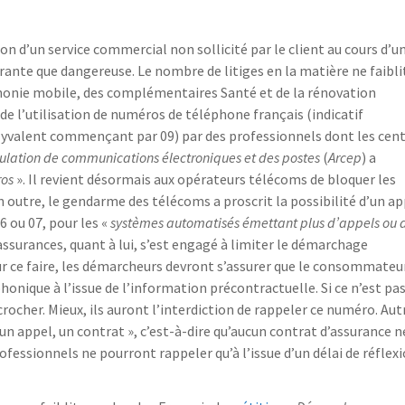
n d’un service commercial non sollicité par le client au cours d’u
rante que dangereuse. Le nombre de litiges en la matière ne faibli
honie mobile, des complémentaires Santé et de la rénovation
de l’utilisation de numéros de téléphone français (indicatif
lyvalent commençant par 09) par des professionnels dont les cen
gulation de communications électroniques et des postes
(
Arcep
) a
ros
». Il revient désormais aux opérateurs télécoms de bloquer les
n outre, le gendarme des télécoms a proscrit la possibilité d’un ap
ou 07, pour les «
systèmes automatisés émettant plus d’appels ou 
 assurances, quant à lui, s’est engagé à limiter le démarchage
ur ce faire, les démarcheurs devront s’assurer que le consommateu
onique à l’issue de l’information précontractuelle. Si ce n’est pas
crocher. Mieux, ils auront l’interdiction de rappeler ce numéro. Aut
 un appel, un contrat », c’est-à-dire qu’aucun contrat d’assurance n
ofessionnels ne pourront rappeler qu’à l’issue d’un délai de réflex