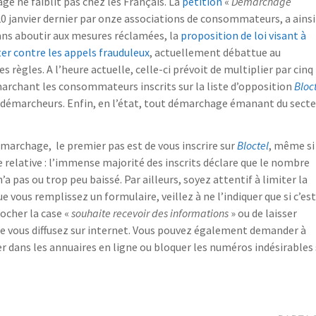
ge ne faiblit pas chez les Français. La
pétition
«
Démarchage
 20 janvier dernier par onze associations de consommateurs, a ainsi
 Sans aboutir aux mesures réclamées, la
proposition de loi visant à
er contre les appels frauduleux
, actuellement débattue au
règles. A l’heure actuelle, celle-ci prévoit de multiplier par cinq 
marchant les consommateurs inscrits sur la liste d’opposition
Bloc
es démarcheurs. Enfin, en l’état, tout démarchage émanant du sect
marchage, le premier pas est de vous inscrire sur
Bloctel
, même si
te relative : l’immense majorité des inscrits déclare que le nombre
a pas ou trop peu baissé. Par ailleurs, soyez attentif à limiter la
 vous remplissez un formulaire, veillez à ne l’indiquer que si c’est
ocher la case «
souhaite recevoir des informations
» ou de laisser
e vous diffusez sur internet. Vous pouvez également demander à
r dans les annuaires en ligne ou bloquer les numéros indésirables 