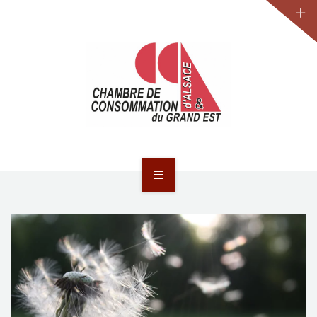
JURIDIQUE
LA CCA-GE
NOS ACTIONS
CONTACT
ACCUEIL
ACTUALITÉS
JURIDIQUE
LA CCA-GE