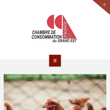
JURIDIQUE
LA CCA-GE
NOS ACTIONS
CONTACT
ACCUEIL
ACTUALITÉS
JURIDIQUE
LA CCA-GE