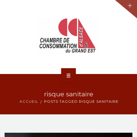
JURIDIQUE
LA CCA-GE
NOS ACTIONS
CONTACT
ACCUEIL
risque sanitaire
ACTUALITÉS
ACCUEIL
POSTS TAGGED RISQUE SANITAIRE
JURIDIQUE
LA CCA-GE