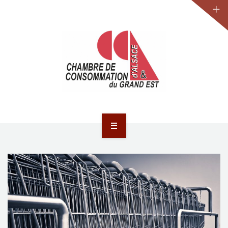
JURIDIQUE
LA CCA-GE
NOS ACTIONS
CONTACT
ACCUEIL
ACTUALITÉS
JURIDIQUE
LA CCA-GE