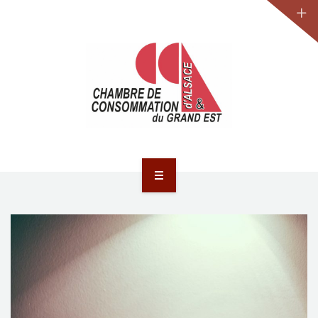
JURIDIQUE
LA CCA-GE
NOS ACTIONS
CONTACT
ACCUEIL
ACTUALITÉS
JURIDIQUE
LA CCA-GE