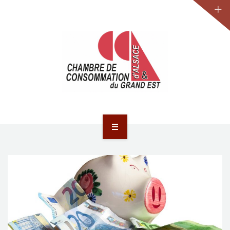
JURIDIQUE
LA CCA-GE
NOS ACTIONS
CONTACT
ACCUEIL
ACTUALITÉS
JURIDIQUE
LA CCA-GE