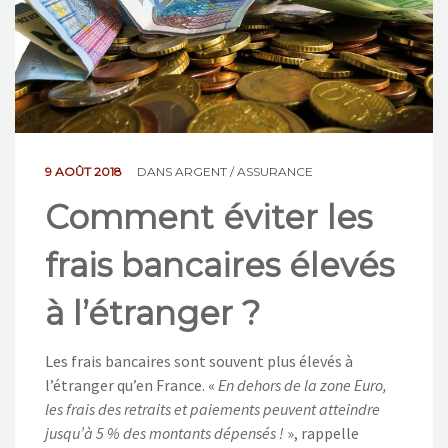
NOS ACTIONS
CONTACT
9 AOÛT 2018
DANS
ARGENT / ASSURANCE
Comment éviter les
frais bancaires élevés
à l’étranger ?
Les frais bancaires sont souvent plus élevés à
l’étranger qu’en France. «
En dehors de la zone Euro,
les frais des retraits et paiements peuvent atteindre
jusqu’à 5 % des montants dépensés !
», rappelle