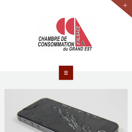
JURIDIQUE
LA CCA-GE
NOS ACTIONS
CONTACT
ACCUEIL
ACTUALITÉS
JURIDIQUE
LA CCA-GE