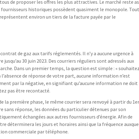
 tous de proposer les offres les plus attractives. Le marché reste a
es fournisseurs historiques possèdent quasiment le monopole. Tou
représentent environ un tiers de la facture payée par le
contrat de gaz aux tarifs réglementés. Il n’y a aucune urgence à
re jusqu’au 30 juin 2023. Des courriers réguliers sont adressés aux
marche. Dans un premier temps, la question est simple : « souhaite
n l’absence de réponse de votre part, aucune information n’est
ment par la négative, en signifiant qu’aucune information ne doit
tez pas être recontacté.
de la première phase, le même courrier sera renvoyé à partir du 1e
ure sans réponse, les données du particulier détenues par son
iquement échangées aux autres fournisseurs d’énergie. Afin de
tre déterminera les jours et horaires ainsi que la fréquence auxque
ition commerciale par téléphone.