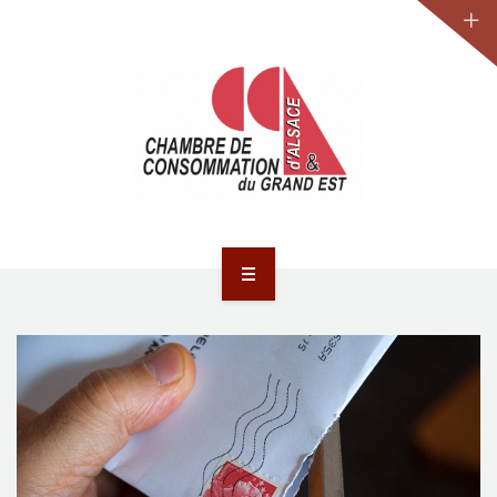
JURIDIQUE
LA CCA-GE
NOS ACTIONS
CONTACT
ACCUEIL
ACTUALITÉS
JURIDIQUE
LA CCA-GE