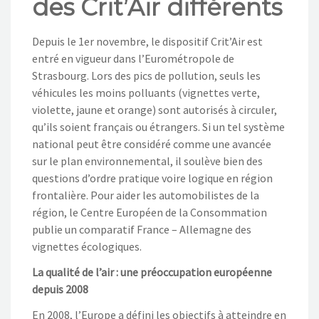
des Crit’Air différents
NOS ACTIONS
Depuis le 1er novembre, le dispositif Crit’Air est
CONTACT
entré en vigueur dans l’Eurométropole de
Strasbourg. Lors des pics de pollution, seuls les
véhicules les moins polluants (vignettes verte,
violette, jaune et orange) sont autorisés à circuler,
qu’ils soient français ou étrangers. Si un tel système
national peut être considéré comme une avancée
sur le plan environnemental, il soulève bien des
questions d’ordre pratique voire logique en région
frontalière. Pour aider les automobilistes de la
région, le Centre Européen de la Consommation
publie un comparatif France – Allemagne des
vignettes écologiques.
La qualité de l’air : une préoccupation européenne
depuis 2008
En 2008, l’Europe a défini les objectifs à atteindre en