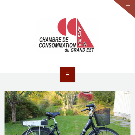
JURIDIQUE
LA CCA-GE
NOS ACTIONS
CONTACT
ACCUEIL
ACTUALITÉS
JURIDIQUE
LA CCA-GE