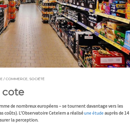
E / COMMERCE
,
SOCIÉTÉ
a cote
mme de nombreux européens
–
se
tournent davantage vers les
as coûts).
L’Observatoire Cetelem a réalisé
une étude
auprès de 14
urer la perception.