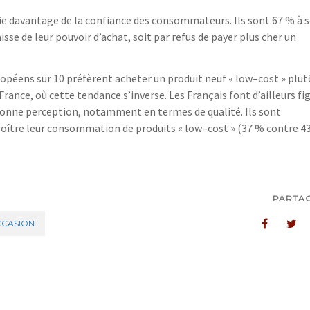
cie davantage de la confiance des consommateurs. Ils sont 67
% à s
aisse de
leur
pouvoir d’achat, soit par refus de payer plus cher un
.
ropéens sur 10 préfèrent acheter un produit neuf « low
–
cost » plut
rance, où cette tendance s’inverse. Les Français font d’ailleurs fi
onne perception, notamment en termes de qualité. Ils sont
oître leur
consommation de
produits « low
–
cost » (37
% contre 4
PARTA
CASION