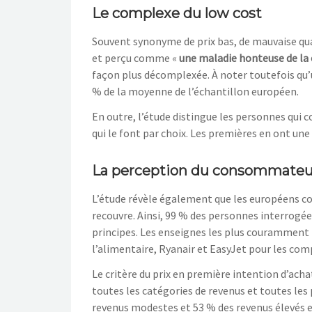
Le complexe du low cost
Souvent synonyme de prix bas,
de
mauvaise qua
et perçu comme
«
une maladie honteuse
de
la
façon plus
décomplexée. À noter toutefois qu’u
% de la moyenne de l’échantillon
européen
.
En outre, l’étude distingue les personnes qu
qui le font par choix. Les
premi
ère
s en ont une
La perception du consommateu
L’étude révèle également que les européens co
reco
uvre
. Ainsi,
99
% des
personnes interrogées
principes
. Les enseignes les plus couramment
l’alimentaire, Ryanair et EasyJet pou
r les co
Le critère du prix en première intention d’acha
toutes les catégories de
revenus et toutes les 
revenus modestes et 53
% des revenus élevés 