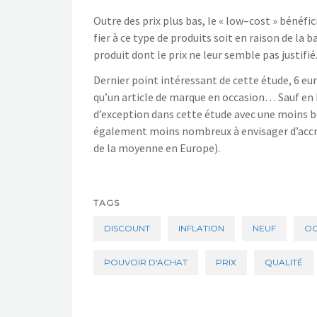
Outre des prix plus bas, le « low
–
cost » bénéfi
fier à ce type de produits
soit en raison de
la b
produit dont le prix ne leur semble pas justifié
Dernier point intéressant de cette étude, 6 eu
qu’un article de ma
rque
en occasion… Sauf en F
d’exception dans cette étude av
ec une moins
b
également moins nombreux à envisager d’accr
de la moyenne en Europe).
TAGS
DISCOUNT
INFLATION
NEUF
OC
POUVOIR D'ACHAT
PRIX
QUALITÉ