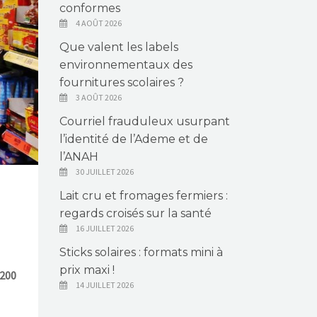
conformes
4 AOÛT 2026
Que valent les labels
environnementaux des
fournitures scolaires ?
3 AOÛT 2026
Courriel frauduleux usurpant
l’identité de l’Ademe et de
l’ANAH
30 JUILLET 2026
Lait cru et fromages fermiers :
regards croisés sur la santé
16 JUILLET 2026
Sticks solaires : formats mini à
prix maxi !
200
14 JUILLET 2026