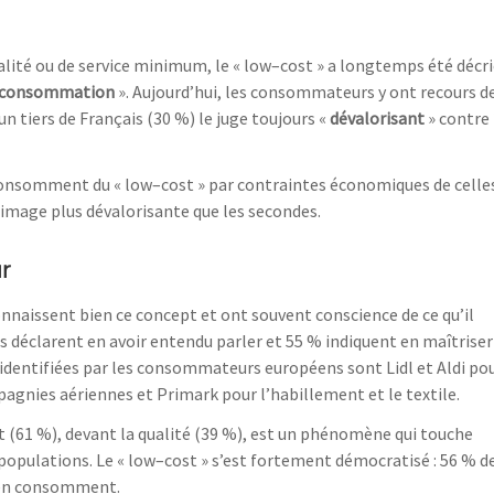
lité ou
de
service minimum, le « low
–
cost » a longtemps été décr
consommation
»
.
Aujourd’hui
, les consommateurs y ont recours d
n tiers de Français (30
%) le juge toujours
«
dévalorisant
»
contre
i consomment d
u « low
–
cost » par contraintes économiques de
celle
 image plus dévalorisante que les second
e
s.
r
nnaissent bien ce concept et ont souvent conscience de ce qu’il
 déclarent en avoir entendu parler et 55
% indiquent
en maîtriser
identifiées par les consommateurs européens sont Lidl et Aldi po
mpagnie
s
aériennes et
Primark pour l’habillemen
t et le
textile.
t (61
%), devant la qualité (39
%), est un phénomène qui touche
populations. Le « low
–
cost »
s’est fortement démocratisé
:
56
% d
en
consomment.