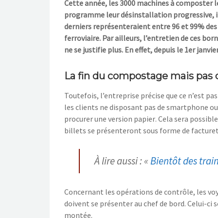
Cette année, les
3
000 machines à composter les
programme leur désinstallation
progressive
,
derniers représenteraient entre 96 et 99
% des 
ferroviaire. Par ailleurs, l’entretien de ces b
ne se justifie plus. En effet, depuis le 1
er
janvie
La fin du compostage mais pas ce
Toutefois, l’entreprise précise que ce n’est pas 
les clients ne disposant
pas de smartphone ou n
procurer
une version papier
. Cela sera possibl
billets se présenteront sous forme de facture
À lire aussi : «
Bientôt des trai
C
oncernant les opérations de contrôle, les vo
doivent
se présenter au chef de bord. Celui-ci se
montée.