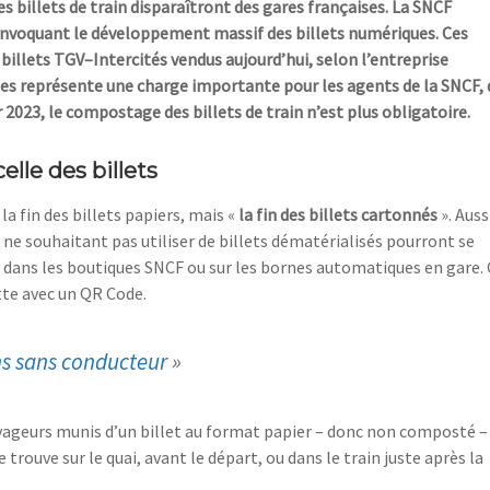
 billets de train
disparaîtront
des gares françaises.
La SNCF
 invoquant le développement massif des billets numériques. Ces
billets TGV
–
Intercités vendus aujourd’hui, selon l’entreprise
ornes représente une charge
importante pour
les agents de la SNCF, 
r 2023, le compostage des billets de
train n’est plus obligatoire.
lle des billets
la fin des billets papiers, mais
«
la fin des billets cartonnés
».
Auss
e souhaitant pas utiliser de billets dématérialisés
pourront s
e
e
dans les boutiques SNCF
ou sur les bornes automatiques en gare.
tte avec un QR
Code.
ns sans conducteur
»
yageurs munis d’un bill
et au format papier
–
donc non
composté
–
 trouve sur le quai, avant le départ, ou dans le train juste après la