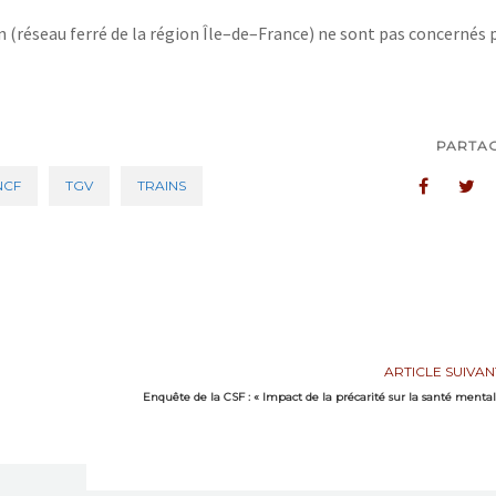
n (réseau ferré de la région
Île
–
de
–
France) ne sont pas concernés 
PARTA
NCF
TGV
TRAINS
ARTICLE SUIVAN
Enquête de la CSF : « Impact de la précarité sur la santé menta