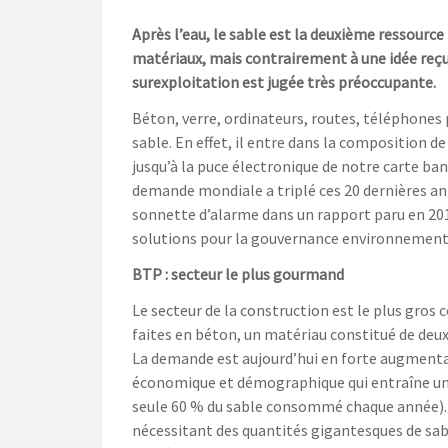
Après l’eau, le sable est la deuxième ressourc
matériaux, mais contrairement à une idée reçue
surexploitation est jugée très préoccupante.
Béton, verre, ordinateurs, routes, téléphones
sable. En effet, il entre dans la composition
jusqu’à la puce électronique de notre carte banc
demande mondiale a triplé ces 20 dernières ann
sonnette d’alarme dans un rapport paru en 201
solutions pour la gouvernance environnementa
BTP : secteur le plus gourmand
Le secteur de la construction est le plus gro
faites en béton, un matériau constitué de deux 
La demande est aujourd’hui en forte augmentati
économique et démographique qui entraîne une 
seule 60 % du sable consommé chaque année). D
nécessitant des quantités gigantesques de sable