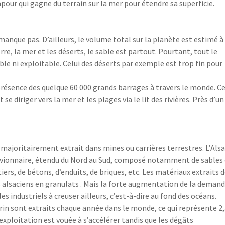
pour qui gagne du terrain sur la mer pour étendre sa superficie.
anque pas. D’ailleurs, le volume total sur la planète est estimé à
rre, la mer et les déserts, le sable est partout. Pourtant, tout le
ble ni exploitable. Celui des déserts par exemple est trop fin pour
présence des quelque 60 000 grands barrages à travers le monde. C
e diriger vers la mer et les plages via le lit des rivières. Près d’un
t majoritairement extrait dans mines ou carrières terrestres. L’Als
uvionnaire, étendu du Nord au Sud, composé notamment de sables 
iers, de bétons, d’enduits, de briques, etc. Les matériaux extraits 
 alsaciens en granulats . Mais la forte augmentation de la deman
s industriels à creuser ailleurs, c’est-à-dire au fond des océans.
rin sont extraits chaque année dans le monde, ce qui représente 2
exploitation est vouée à s’accélérer tandis que les dégâts