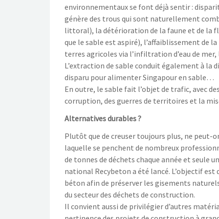
environnementaux se font déjà sentir : dispari
génère des trous qui sont naturellement combl
littoral), la détérioration de la faune et de l
que le sable est aspiré), l’affaiblissement de 
terres agricoles via l’infiltration d’eau de mer
L’extraction de sable conduit également à la dis
disparu pour alimenter Singapour en sable…
En outre, le sable fait l’objet de trafic, avec 
corruption, des guerres de territoires et la mi
Alternatives durables ?
Plutôt que de creuser toujours plus, ne peut-on
laquelle se penchent de nombreux professionne
de tonnes de déchets chaque année et seule un
national Recybeton a été lancé. L’objectif est
béton afin de préserver les gisements naturel
du secteur des déchets de construction.
Il convient aussi de privilégier d’autres matéria
pertinence des projets de construction à grand