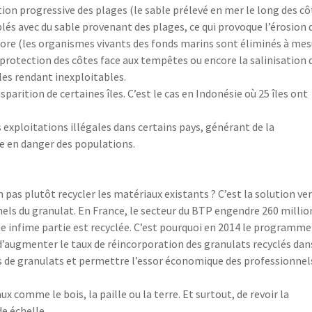
tion progressive des plages (le sable prélevé en mer le long des cô
és avec du sable provenant des plages, ce qui provoque l’érosion 
a flore (les organismes vivants des fonds marins sont éliminés à me
la protection des côtes face aux tempêtes ou encore la salinisation 
, les rendant inexploitables.
parition de certaines îles. C’est le cas en Indonésie où 25 îles ont
des exploitations illégales dans certains pays, générant de la
se en danger des populations.
 pas plutôt recycler les matériaux existants ? C’est la solution ve
ls du granulat. En France, le secteur du BTP engendre 260 millio
e infime partie est recyclée. C’est pourquoi en 2014 le programme
 d’augmenter le taux de réincorporation des granulats recyclés dan
s de granulats et permettre l’essor économique des professionnel
ux comme le bois, la paille ou la terre. Et surtout, de revoir la
e échelle.