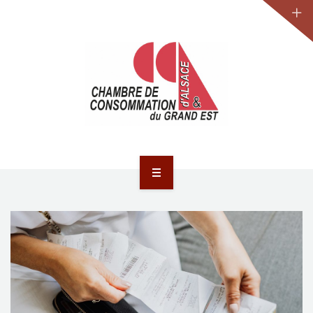
JURIDIQUE
LA CCA-GE
NOS ACTIONS
CONTACT
ACCUEIL
ACTUALITÉS
JURIDIQUE
LA CCA-GE