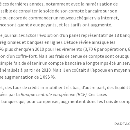
é ces dernières années, notamment avec la numérisation de
ossible de consulter le solde de son compte bancaire sur son
ne ou encore de commander un nouveau chéquier via Internet,
ce sont quant à eux payants, et les tarifs ont augmenté.
le journal
Les Échos
l’évolution d’un panel représentatif de 18 ban
égionales et banques en ligne). L’étude révèle ainsi que les
plus cher qu’en 2010 pour les virements (3,70 € par opération), 
ion d’un coffre-fort. Mais les frais de tenue de compte sont ceux qu
simple fait de détenir un compte bancaire a longtemps été un ser
énéralisés à partir de 2010. Mais il en coûtait à l’époque en moyen
 une augmentation de 1 095 %.
, des taux de crédit immobilier très bas, d’autre part, des liquidit
xées par la
Banque centrale européenne (BCE)
. Ces taxes
es banques qui, pour compenser, augmentent donc les frais de comp
PARTA