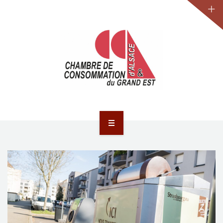
JURIDIQUE
LA CCA-GE
NOS ACTIONS
CONTACT
ACCUEIL
ACTUALITÉS
JURIDIQUE
LA CCA-GE