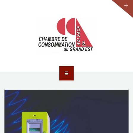
JURIDIQUE
LA CCA-GE
NOS ACTIONS
CONTACT
ACCUEIL
ACTUALITÉS
JURIDIQUE
LA CCA-GE