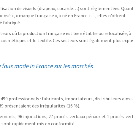
tilisation de visuels (drapeau, cocarde…) sont réglementées. Quan
 pensé », « marque française », « né en France »…, elles n’offrent
é fabriqué.
cteurs où la production française est bien établie ou relocalisée, à
es cosmétiques et le textile. Ces secteurs sont également plus expo
Du faux made in France sur les marchés
99 professionnels : fabricants, importateurs, distributeurs ainsi
39 présentaient des irrégularités (16 %).
ements, 96 injonctions, 27 procès-verbaux pénaux et 1 procès-ver
se sont rapidement mis en conformité.