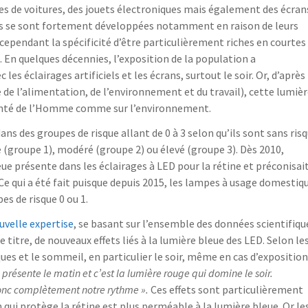
es de voitures, des jouets électroniques mais également des écran
les se sont fortement développées notamment en raison de leurs
ependant la spécificité d’être particulièrement riches en courtes
. En quelques décennies, l’exposition de la population a
éclairages artificiels et les écrans, surtout le soir. Or, d’après
 de l’alimentation, de l’environnement et du travail), cette lumiè
 santé de l’Homme comme sur l’environnement.
ans des groupes de risque allant de 0 à 3 selon qu’ils sont sans ris
e (groupe 1), modéré (groupe 2) ou élevé (groupe 3). Dès 2010,
leue présente dans les éclairages à LED pour la rétine et préconisai
Ce qui a été fait puisque depuis 2015, les lampes à usage domestiq
es de risque 0 ou 1.
uvelle expertise
, se basant sur l’ensemble des données scientifiqu
e titre, de nouveaux effets liés à la lumière bleue des LED. Selon le
ues et le sommeil, en particulier le soir, même en cas d’exposition
 présente le matin et c’est la lumière rouge qui domine le soir.
 donc complètement notre rythme ».
Ces effets sont particulièrement
n qui protège la rétine est plus perméable à la lumière bleue. Or le