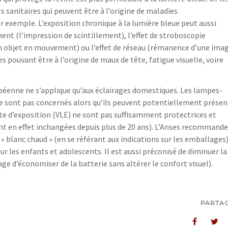
 sanitaires qui peuvent être à l’origine de maladies
ar exemple. L’exposition chronique à la lumière bleue peut aussi
ment (l’impression de scintillement), l’effet de stroboscopie
 objet en mouvement) ou l’effet de réseau (rémanence d’une ima
pouvant être à l’origine de maux de tête, fatigue visuelle, voire
péenne ne s’applique qu’aux éclairages domestiques. Les lampes-
 ne sont pas concernés alors qu’ils peuvent potentiellement présen
mite d’exposition (VLE) ne sont pas suffisamment protectrices et
sont en effet inchangées depuis plus de 20 ans). L’Anses recommande
« blanc chaud » (en se référant aux indications sur les emballages)
our les enfants et adolescents. Il est aussi préconisé de diminuer la
age d’économiser de la batterie sans altérer le confort visuel).
PARTA