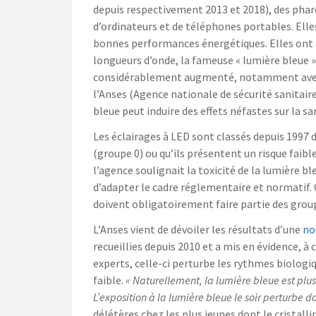
depuis respectivement 2013 et 2018), des phar
d’ordinateurs et de téléphones portables. El
bonnes performances énergétiques. Elles ont c
longueurs d’onde, la fameuse « lumière bleue »
considérablement augmenté, notamment avec les 
l’Anses (Agence nationale de sécurité sanitaire
bleue peut induire des effets néfastes sur la
Les éclairages à LED sont classés depuis 1997 d
(groupe 0) ou qu’ils présentent un risque faibl
l’agence soulignait la toxicité de la lumière b
d’adapter le cadre réglementaire et normatif. 
doivent obligatoirement faire partie des group
L’Anses vient de dévoiler les résultats d’une
no
recueillies depuis 2010 et a mis en évidence, à c
experts, celle-ci perturbe les rythmes biologiq
faible.
« Naturellement, la lumière bleue est plus
L’exposition à la lumière bleue le soir perturbe
délétères chez les plus jeunes dont le cristalli