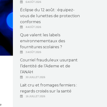
6 AOÛT 2026
Éclipse du 12 août : équipez-
vous de lunettes de protection
conformes
4 AOÛT 2026
Que valent les labels
environnementaux des
fournitures scolaires ?
3 AOÛT 2026
Courriel frauduleux usurpant
l’identité de l’Ademe et de
l’ANAH
30 JUILLET 2026
Lait cru et fromages fermiers :
regards croisés sur la santé
16 JUILLET 2026
e