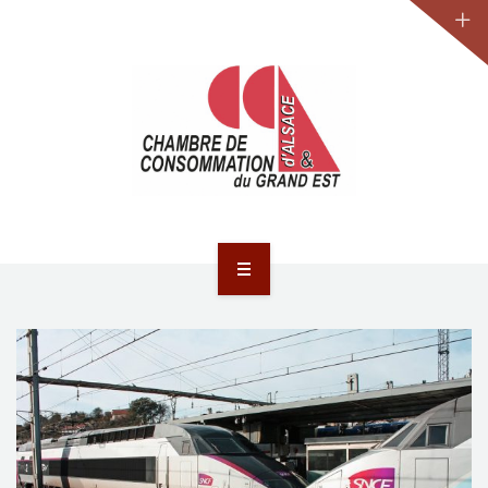
JURIDIQUE
LA CCA-GE
NOS ACTIONS
CONTACT
ACCUEIL
ACTUALITÉS
JURIDIQUE
LA CCA-GE