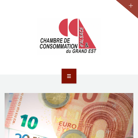
JURIDIQUE
LA CCA-GE
NOS ACTIONS
CONTACT
ACCUEIL
ACTUALITÉS
JURIDIQUE
LA CCA-GE