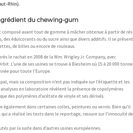
aut-Rhin).
 ingrédient du chewing-gum
 composé avant tout de gomme à mâcher obtenue à partir de rés
 des édulcorants ou du sucre ainsi que divers additifs. Il se présen
ttes, de billes ou encore de rouleaux.
rès le rachat en 2008 de la Wm. Wrigley Jr. Company, avec
it. L’une de ses usines se trouve à Biesheim où 15 à 20 000 tonne
née pour toute l’Europe.
ipal, mais sa composition n’est pas indiquée sur l’étiquette et les
s analyses en laboratoire révèlent la présence de copolymères
i que des polymères d’acétate de vinyle et ses dérivés.
e également dans certaines colles, peintures ou vernis. Bien qu’il
 qui a réalisé les tests dans le reportage, rassure sur l’innocuité de
tés par la suite dans d’autres usines européennes.