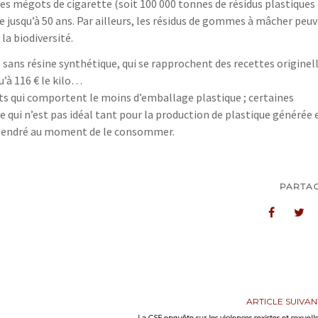
les mégots de cigarette (soit 100 000 tonnes de résidus plastiques
e jusqu’à 50 ans. Par ailleurs, les résidus de gommes à mâcher peu
la biodiversité.
sans résine synthétique, qui se rapprochent des recettes originell
u’à 116 € le kilo…
its qui comportent le moins d’emballage plastique ; certaines
 qui n’est pas idéal tant pour la production de plastique générée 
gendré au moment de le consommer.
PARTA
ARTICLE SUIVAN
La CSF enquête sur les violences sexistes et sexuell