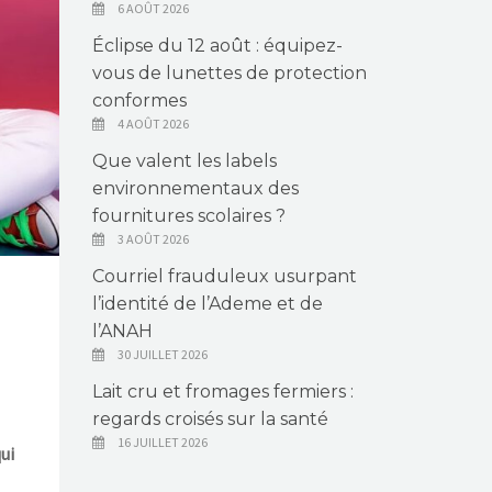
6 AOÛT 2026
Éclipse du 12 août : équipez-
vous de lunettes de protection
conformes
4 AOÛT 2026
Que valent les labels
environnementaux des
fournitures scolaires ?
3 AOÛT 2026
Courriel frauduleux usurpant
l’identité de l’Ademe et de
l’ANAH
30 JUILLET 2026
Lait cru et fromages fermiers :
regards croisés sur la santé
16 JUILLET 2026
ui