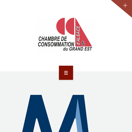
JURIDIQUE
LA CCA-GE
NOS ACTIONS
CONTACT
ACCUEIL
ACTUALITÉS
JURIDIQUE
LA CCA-GE