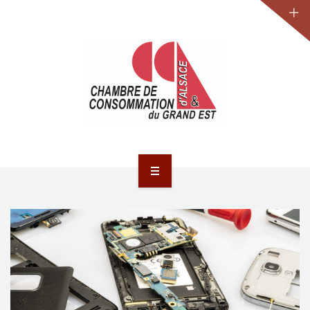
JURIDIQUE
LA CCA-GE
NOS ACTIONS
CONTACT
ACCUEIL
ACTUALITÉS
JURIDIQUE
LA CCA-GE