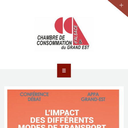
JURIDIQUE
LA CCA-GE
NOS ACTIONS
CONTACT
ACCUEIL
ACTUALITÉS
JURIDIQUE
LA CCA-GE