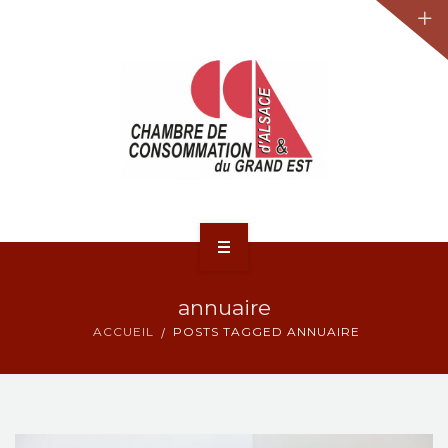
JURIDIQUE
LA CCA-GE
NOS ACTIONS
CONTACT
ACCUEIL
annuaire
ACTUALITÉS
ACCUEIL
POSTS TAGGED ANNUAIRE
JURIDIQUE
LA CCA-GE