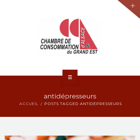
JURIDIQUE
LA CCA-GE
NOS ACTIONS
CONTACT
ACCUEIL
antidépresseurs
ACTUALITÉS
ACCUEIL
POSTS TAGGED ANTIDÉPRESSEURS
JURIDIQUE
LA CCA-GE