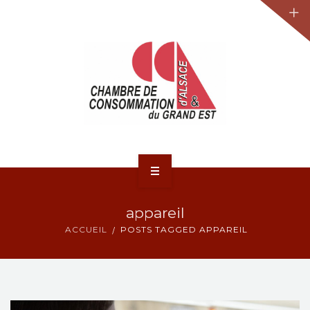
JURIDIQUE
LA CCA-GE
NOS ACTIONS
CONTACT
ACCUEIL
appareil
ACTUALITÉS
ACCUEIL
POSTS TAGGED APPAREIL
JURIDIQUE
LA CCA-GE