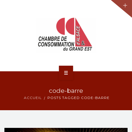
JURIDIQUE
LA CCA-GE
NOS ACTIONS
CONTACT
ACCUEIL
code-barre
ACTUALITÉS
ACCUEIL
POSTS TAGGED CODE-BARRE
JURIDIQUE
LA CCA-GE