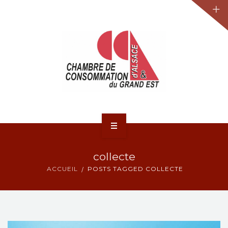
JURIDIQUE
LA CCA-GE
NOS ACTIONS
CONTACT
ACCUEIL
collecte
ACTUALITÉS
ACCUEIL
POSTS TAGGED COLLECTE
JURIDIQUE
LA CCA-GE